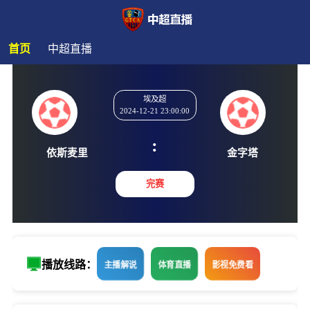
首页
中超直播
埃及超
2024-12-21 23:00:00
:
依斯麦里
金字
完赛
播放线路：
主播解说
体育直播
影视免费看