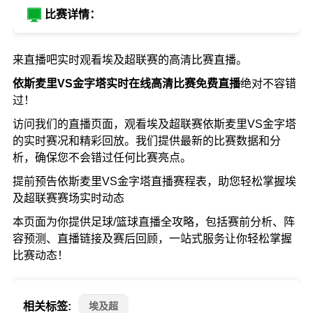
比赛详情：
来直播吧实时观看埃及超联赛的高清比赛直播。
依斯麦里VS金字塔实时在线高清比赛免费直播
绝对不容错
过！
访问我们的直播页面，观看埃及超联赛依斯麦里VS金字塔
的实时赛况和精彩回放。我们提供最新的比赛数据和分
析，确保您不会错过任何比赛亮点。
提前预告依斯麦里VS金字塔直播赛程表，助您轻松掌握埃
及超联赛赛场实时动态
本页面为你提供足球/篮球直播全攻略，包括赛前分析、阵
容预测、直播链接及赛后回顾，一站式服务让你轻松掌握
比赛动态！
相关标签:
埃及超