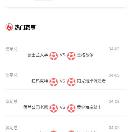
热门赛事
澳足总
04-09
昆士兰大学
VS
莫格基尔
澳足总
04-09
纽玛克特
VS
阳光海岸流浪者
澳足总
04-09
荷兰公园老鹰
VS
黄金海岸骑士
澳足总
04-09