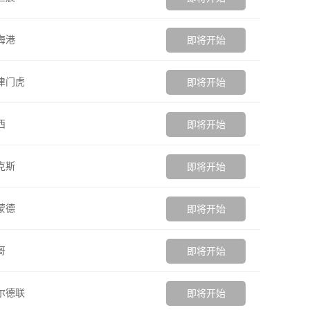
海港
即将开始
津门虎
即将开始
西
即将开始
克斯
即将开始
蒙德
即将开始
哥
即将开始
尔德联
即将开始