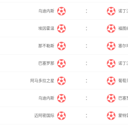
:
乌迪内斯
诺丁
:
埃因霍温
福图
:
那不勒斯
塞尔
:
巴塞罗那
诺丁
:
阿马多拉之星
葡萄
:
乌迪内斯
巴塞
:
迈阿密国际
蒙特