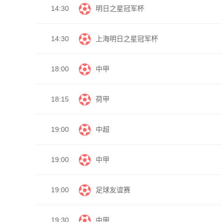
14:30
明日之星冠军杯
14:30
上海明日之星冠军杯
18:00
中甲
18:15
荷甲
19:00
中超
19:00
中甲
19:00
足球友谊赛
19:30
中甲