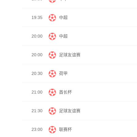
19:35
中超
20:00
中超
20:00
足球友谊赛
20:30
荷甲
21:00
酋长杯
21:30
足球友谊赛
23:00
联赛杯