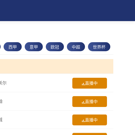
西甲
意甲
欧冠
中超
世界杯
沃尔
直播中
翰
直播中
城
直播中