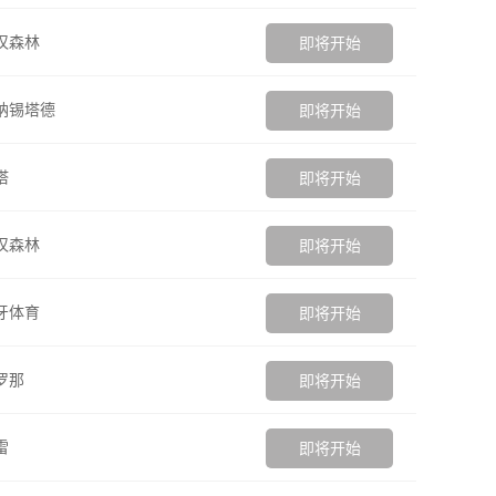
汉森林
即将开始
纳锡塔德
即将开始
塔
即将开始
汉森林
即将开始
牙体育
即将开始
罗那
即将开始
雷
即将开始