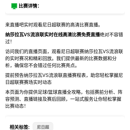
比赛详情：
来直播吧实时观看尼日超联赛的高清比赛直播。
纳莎拉瓦VS流浪联实时在线高清比赛免费直播
绝对不容错
过！
访问我们的直播页面，观看尼日超联赛纳莎拉瓦VS流浪联
的实时赛况和精彩回放。我们提供最新的比赛数据和分
析，确保您不会错过任何比赛亮点。
提前预告纳莎拉瓦VS流浪联直播赛程表，助您轻松掌握尼
日超联赛赛场实时动态
本页面为你提供足球/篮球直播全攻略，包括赛前分析、阵
容预测、直播链接及赛后回顾，一站式服务让你轻松掌握
比赛动态！
相关标签:
尼日超