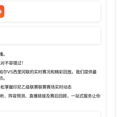
看
播。
绝对不容错过！
帕尔VS西里冈联的实时赛况和精彩回放。我们提供最
点。
轻松掌握印尼乙级联赛联赛赛场实时动态
分析、阵容预测、直播链接及赛后回顾，一站式服务让你