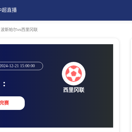
中超直播
联赛 波斯帕尔vs西里冈联
2024-12-21 15:00:00
:
西里冈联
完赛