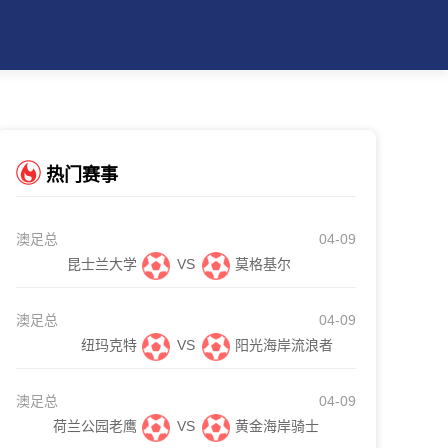
热门赛事
澳足总
04-09
昆士兰大学
VS
莫格基尔
澳足总
04-09
纽玛克特
VS
阳光海岸流浪者
澳足总
04-09
荷兰公园老鹰
VS
黄金海岸骑士