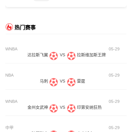
热门赛事
WNBA
05-29
达拉斯飞翼
VS
拉斯维加斯王牌
NBA
05-29
马刺
VS
雷霆
WNBA
05-29
金州女武神
VS
印第安纳狂热
中甲
05-29