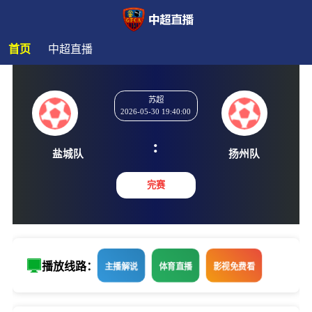
首页
中超直播
苏超
2026-05-30 19:40:00
:
盐城队
扬州
完赛
播放线路：
主播解说
体育直播
影视免费看